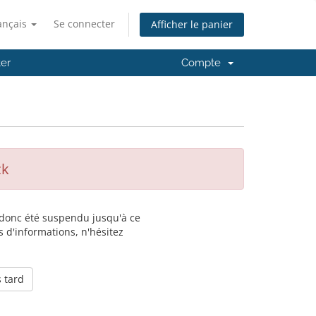
ançais
Se connecter
Afficher le panier
er
Compte
ck
a donc été suspendu jusqu'à ce
 d'informations, n'hésitez
 tard