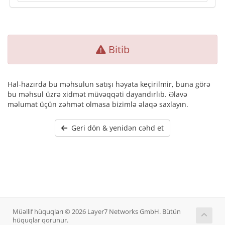
Bitib
Hal-hazırda bu məhsulun satışı həyata keçirilmir, buna görə
bu məhsul üzrə xidmət müvəqqəti dayandırlıb. Əlavə
məlumat üçün zəhmət olmasa bizimlə əlaqə saxlayın.
Geri dön & yenidən cəhd et
Müəllif hüquqları © 2026 Layer7 Networks GmbH. Bütün
hüquqlar qorunur.