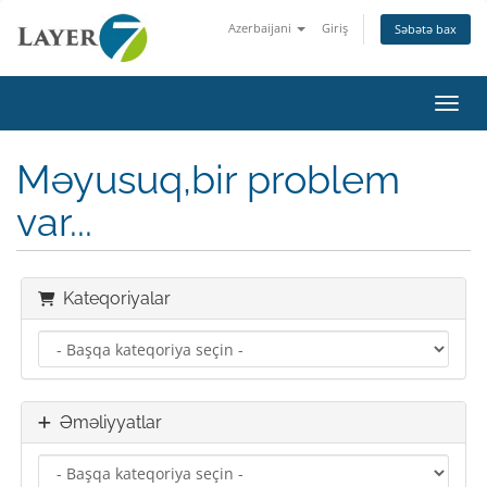
Azerbaijani
Giriş
Səbətə bax
Naviq
Məyusuq,bir problem
var...
Kateqoriyalar
Əməliyyatlar