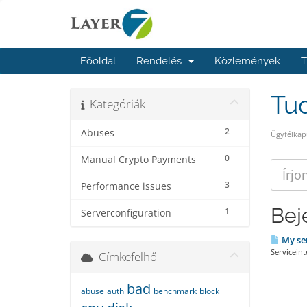
Főoldal
Rendelés
Közlemények
T
Tu
Kategóriák
2
Abuses
Ügyfélkap
0
Manual Crypto Payments
3
Performance issues
Bej
1
Serverconfiguration
My ser
Serviceint
Címkefelhő
bad
abuse
auth
benchmark
block