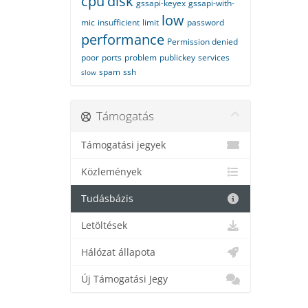
cpu
disk
gssapi-keyex
gssapi-with-
low
mic
insufficient
limit
password
performance
Permission denied
poor
ports
problem
publickey
services
spam
ssh
slow
Támogatás
Támogatási jegyek
Közlemények
Tudásbázis
Letöltések
Hálózat állapota
Új Támogatási Jegy