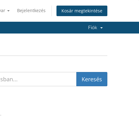
yar
Bejelentkezés
Kosár megtekintése
Fiók
.