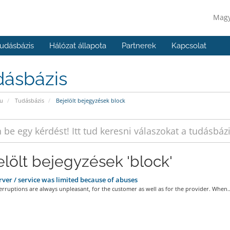
Mag
udásbázis
Hálózat állapota
Partnerek
Kapcsolat
dásbázis
u
Tudásbázis
Bejelölt bejegyzések block
elölt bejegyzések 'block'
ver / service was limited because of abuses
erruptions are always unpleasant, for the customer as well as for the provider. When..