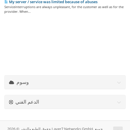
My server / service was limited because of abuses
Serviceinterruptions are always unpleasant, for the customer as well as for the
provider. When...
وسوم
الدعم الفني
حقوق الطبع والنشر © 2026 Layer7 Networks GmbH. جميع