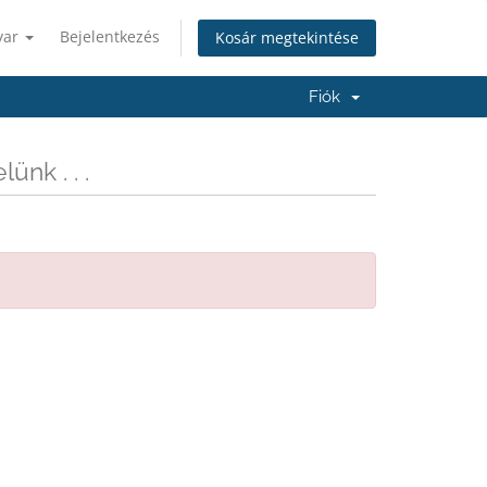
yar
Bejelentkezés
Kosár megtekintése
Fiók
ünk . . .