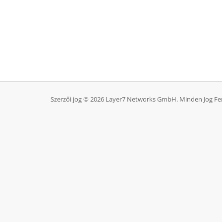
Szerzői jog © 2026 Layer7 Networks GmbH. Minden Jog Fe