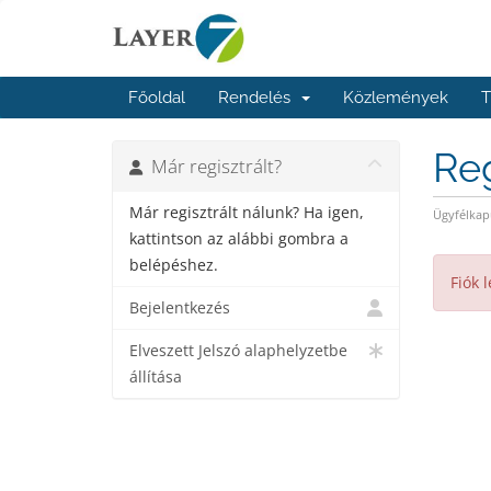
Főoldal
Rendelés
Közlemények
T
Reg
Már regisztrált?
Már regisztrált nálunk? Ha igen,
Ügyfélkap
kattintson az alábbi gombra a
belépéshez.
Fiók 
Bejelentkezés
Elveszett Jelszó alaphelyzetbe
állítása