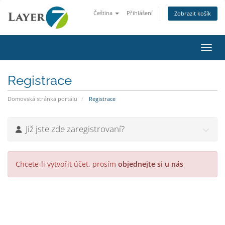
Čeština
Přihlášení
Zobrazit košík
Přepn
Registrace
Domovská stránka portálu
Registrace
Již jste zde zaregistrovaní?
Chcete-li vytvořit účet, prosím
objednejte si u nás