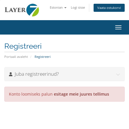
Estonian
Logi sisse
Vaata ostukorvi
Lülit
Registreeri
Portaali avaleht
Registreeri
Juba registreerinud?
Konto loomiseks palun
esitage meie juures tellimus