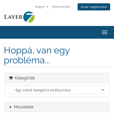
Magyar
Bejelentkezés
Kosár megtekintése
Váltá
Hoppá, van egy
probléma...
Kategóriák
Műveletek