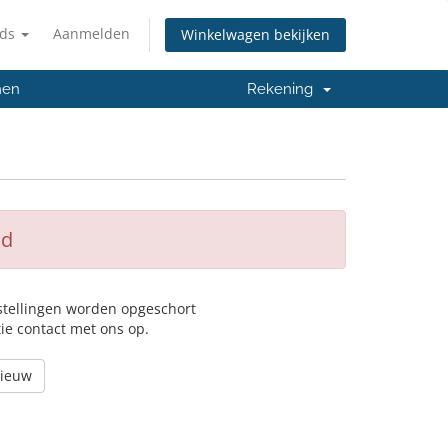
nds
Aanmelden
Winkelwagen bekijken
men
Rekening
ad
stellingen worden opgeschort
ie contact met ons op.
nieuw