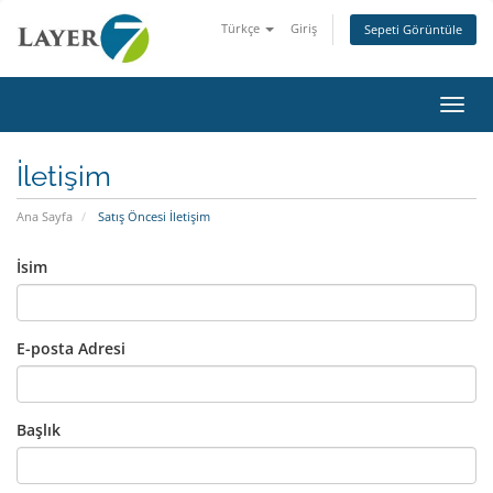
Türkçe
Giriş
Sepeti Görüntüle
Gezin
İletişim
Ana Sayfa
Satış Öncesi İletişim
İsim
E-posta Adresi
Başlık