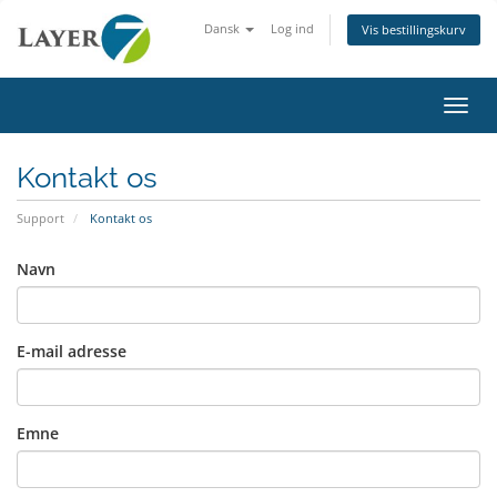
Dansk
Log ind
Vis bestillingskurv
Skift
Kontakt os
Support
Kontakt os
Navn
E-mail adresse
Emne