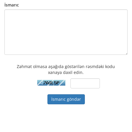
İsmarıc
Zəhmət olmasa aşağıda göstərilən rəsmdəki kodu
xanaya daxil edin.
İsmarıc göndər