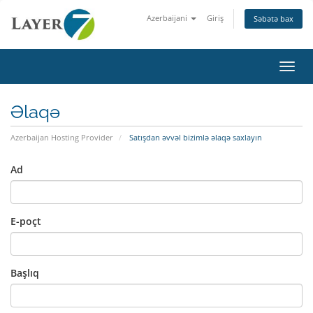
Azerbaijani
Giriş
Səbətə bax
Naviq
Əlaqə
Azerbaijan Hosting Provider
Satışdan əvvəl bizimlə əlaqə saxlayın
Ad
E-poçt
Başlıq