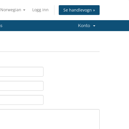
Norwegian
Logg inn
Se handlevogn »
ss
Konto