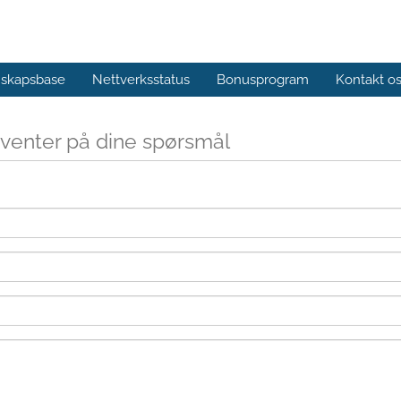
skapsbase
Nettverksstatus
Bonusprogram
Kontakt o
g venter på dine spørsmål