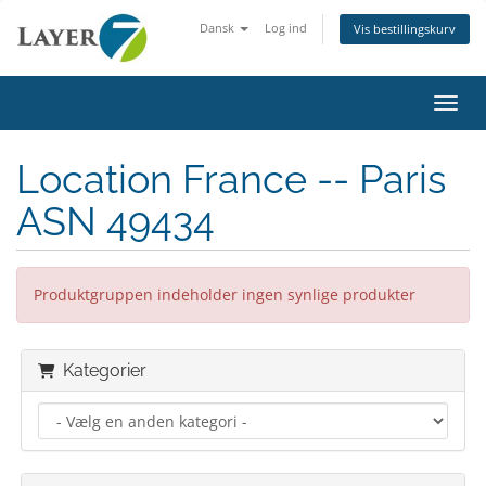
Dansk
Log ind
Vis bestillingskurv
Skift
Location France -- Paris
ASN 49434
Produktgruppen indeholder ingen synlige produkter
Kategorier