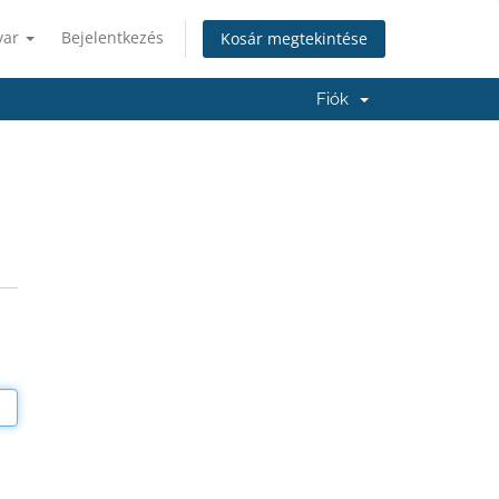
yar
Bejelentkezés
Kosár megtekintése
Fiók