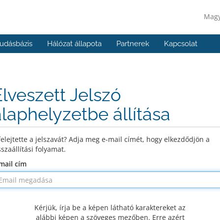
Mag
udásbázis
Hálózat állapota
Partnerek
Kapcsolat
Elveszett Jelszó
alaphelyzetbe állítása
felejtette a jelszavát? Adja meg e-mail címét, hogy elkezdődjön a
sszaállítási folyamat.
mail cím
Kérjük, írja be a képen látható karaktereket az
alábbi képen a szöveges mezőben. Erre azért