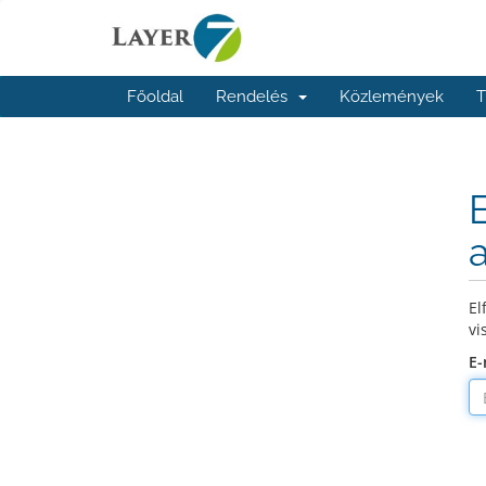
Főoldal
Rendelés
Közlemények
T
El
vi
E-