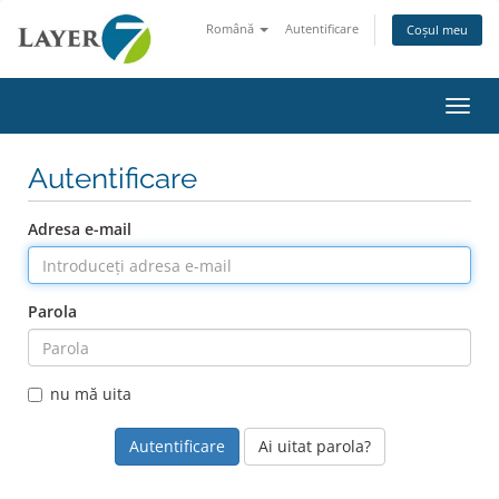
Română
Autentificare
Coșul meu
Navig
Autentificare
Adresa e-mail
Parola
nu mă uita
Ai uitat parola?