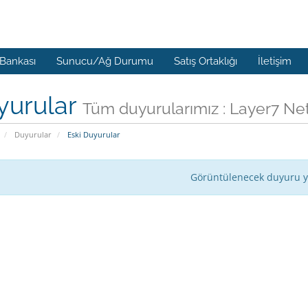
 Bankası
Sunucu/Ağ Durumu
Satış Ortaklığı
İletişim
yurular
Tüm duyurularımız : Layer7 
Duyurular
Eski Duyurular
Görüntülenecek duyuru 