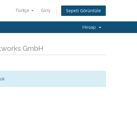
Türkçe
Giriş
Sepeti Görüntüle
Hesap
Networks GmbH
yok