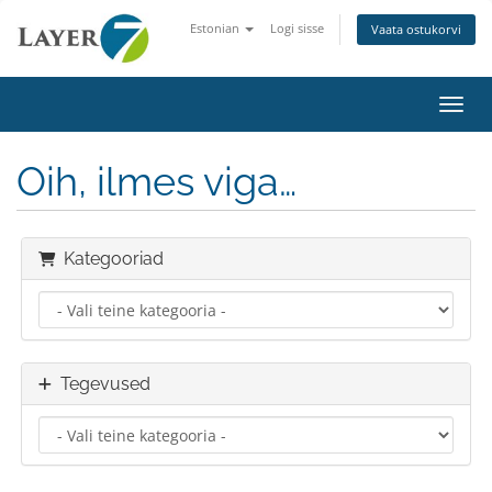
Estonian
Logi sisse
Vaata ostukorvi
Lülit
Oih, ilmes viga…
Kategooriad
Tegevused