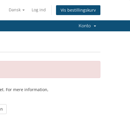
Dansk
Log ind
Vis bestillingskurv
Konto
ket. For mere information,
en