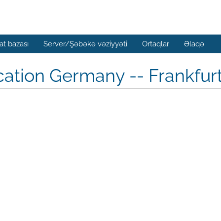
t bazası
Server/Şəbəkə vəziyyəti
Ortaqlar
Əlaqə
cation Germany -- Frankfu