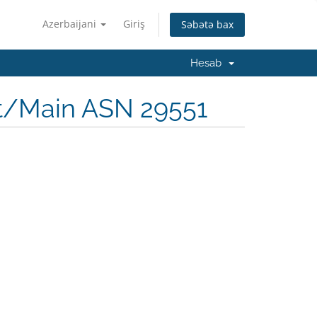
Azerbaijani
Giriş
Səbətə bax
Hesab
rt/Main ASN 29551