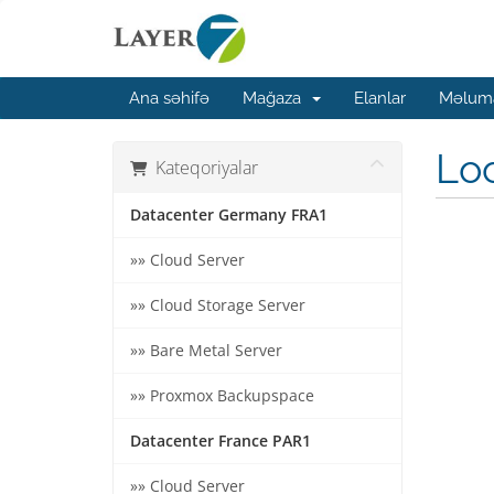
Ana səhifə
Mağaza
Elanlar
Məluma
Lo
Kateqoriyalar
Datacenter Germany FRA1
»» Cloud Server
»» Cloud Storage Server
»» Bare Metal Server
»» Proxmox Backupspace
Datacenter France PAR1
»» Cloud Server