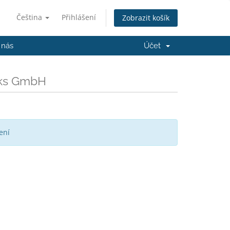
Čeština
Přihlášení
Zobrazit košík
 nás
Účet
rks GmbH
ení