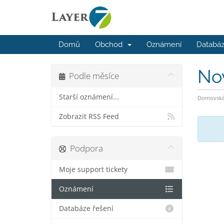
Domů
Obchod
Oznámení
Databáz
No
Podle měsíce
Starší oznámení...
Domovská 
Zobrazit RSS Feed
Podpora
Moje support tickety
Oznámení
Databáze řešení