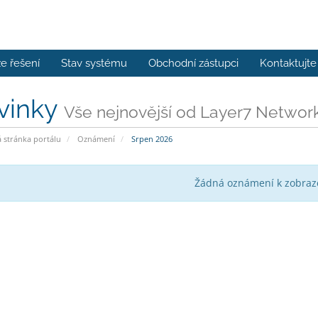
e řešení
Stav systému
Obchodní zástupci
Kontaktujte
vinky
Vše nejnovější od Layer7 Netwo
stránka portálu
Oznámení
Srpen 2026
Žádná oznámení k zobraz