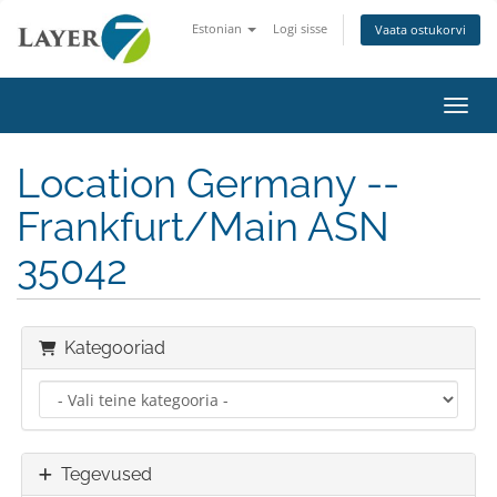
Estonian
Logi sisse
Vaata ostukorvi
Lülit
Location Germany --
Frankfurt/Main ASN
35042
Kategooriad
Tegevused