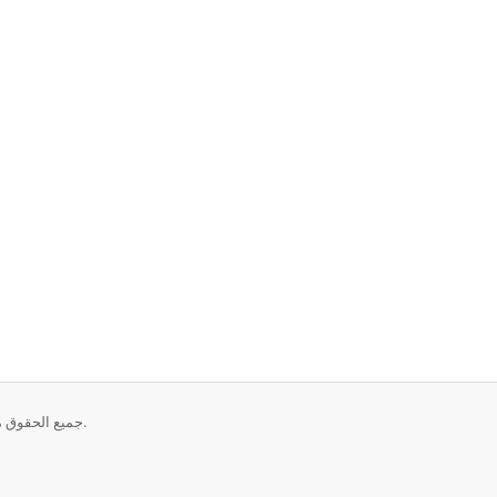
حقوق الطبع والنشر © 2026 Layer7 Networks GmbH. جميع الحقوق محفوظة.