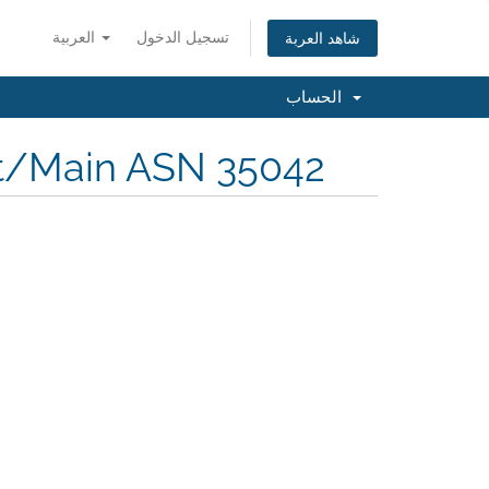
تسجيل الدخول
العربية
شاهد العربة
الحساب
rt/Main ASN 35042