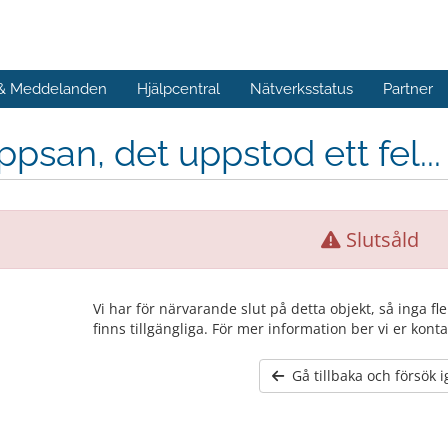
 & Meddelanden
Hjälpcentral
Nätverksstatus
Partner
psan, det uppstod ett fel...
Slutsåld
Vi har för närvarande slut på detta objekt, så inga fl
finns tillgängliga. För mer information ber vi er konta
Gå tillbaka och försök 