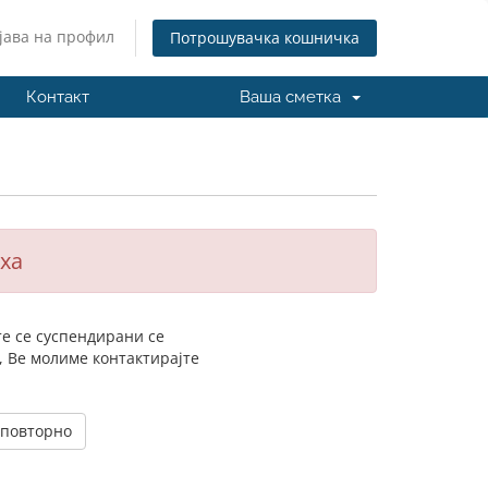
јава на профил
Потрошувачка кошничка
Контакт
Ваша сметка
ха
те се суспендирани се
, Ве молиме контактирајте
 повторно