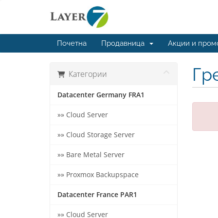
Почетна
Продавница
Акции и пром
Гр
Категории
Datacenter Germany FRA1
»» Cloud Server
»» Cloud Storage Server
»» Bare Metal Server
»» Proxmox Backupspace
Datacenter France PAR1
»» Cloud Server