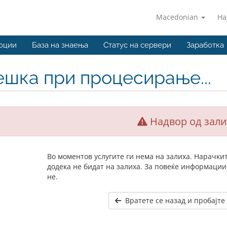
Macedonian
На
оции
База на знаења
Статус на сервери
Заработка
ешка при процесирање...
Надвор од зали
Во моментов услугите ги нема на залиха. Нарачки
додека не бидат на залиха. За повеќе информации
не.
Вратете се назад и пробајте