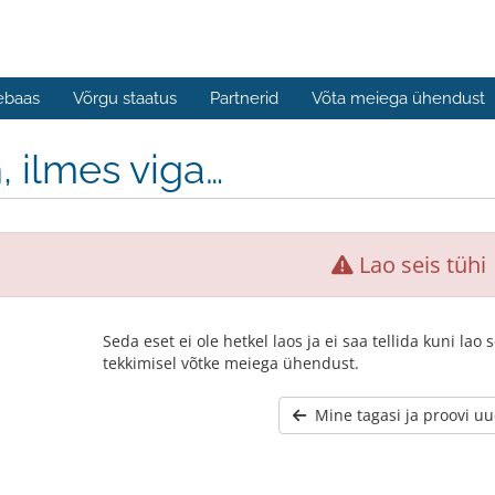
ebaas
Võrgu staatus
Partnerid
Võta meiega ühendust
, ilmes viga…
Lao seis tühi
Seda eset ei ole hetkel laos ja ei saa tellida kuni la
tekkimisel võtke meiega ühendust.
Mine tagasi ja proovi uue