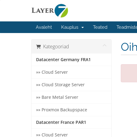
Avaleht
Kauplus
Teated
Teadmist
Oih
Kategooriad
Datacenter Germany FRA1
»» Cloud Server
»» Cloud Storage Server
»» Bare Metal Server
»» Proxmox Backupspace
Datacenter France PAR1
»» Cloud Server