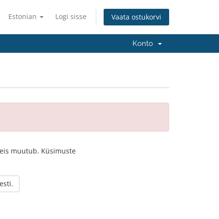
Estonian
Logi sisse
Vaata ostukorvi
Konto
o seis muutub. Küsimuste
sti.