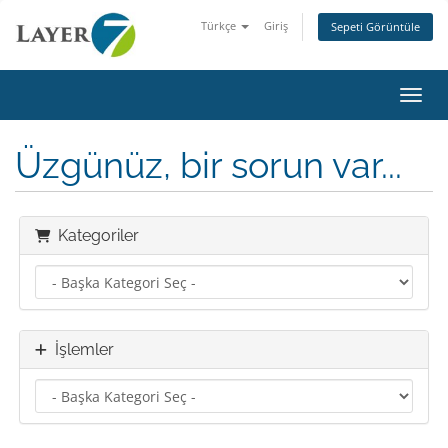
Türkçe
Giriş
Sepeti Görüntüle
Gezin
Üzgünüz, bir sorun var...
Kategoriler
İşlemler