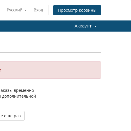
Русский
Вход
Просмотр корзины
Аккаунт
и
 заказы временно
я дополнительной
е еще раз