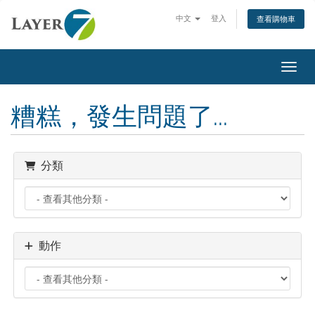
中文
登入
查看購物車
切換
糟糕，發生問題了...
分類
動作