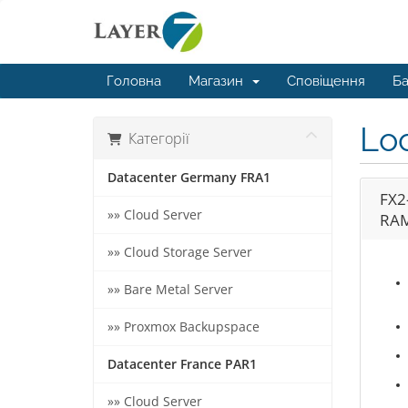
Головна
Магазин
Сповіщення
Ба
Lo
Категорії
Datacenter Germany FRA1
FX2
»» Cloud Server
RAM
»» Cloud Storage Server
»» Bare Metal Server
»» Proxmox Backupspace
Datacenter France PAR1
»» Cloud Server