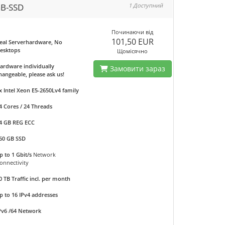
B-SSD
1 Доступний
Починаючи від
101,50 EUR
eal Serverhardware, No
esktops
Щомісячно
ardware individually
Замовити зараз
hangeable, please ask us!
x Intel Xeon E5-2650Lv4 family
4 Cores / 24 Threads
4 GB REG ECC
60 GB SSD
p to 1 Gbit/s
Network
onnectivity
0 TB Traffic incl. per month
p to 16 IPv4 addresses
Pv6 /64 Network