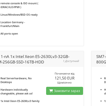
remote console & ISO mount (
iDRAC/iLO/IPMI )
Linux/Windows/BSD OS ready
Location Germany -
Frankfurt/Main
All ports open
1-nA 1x Intel Xeon E5-2630Lv3-32GB-
SM7-
-256GB-SSD-16TB-HDD
1 Доступний
800G
Починаючи від
121,50 EUR
Real Serverhardware, No
R
Desktops
D
Щомісячно
Hardware individually
H
Замовити зараз
changeable, please ask us!
c
1x Intel Xeon E5-2630Lv3 family
1