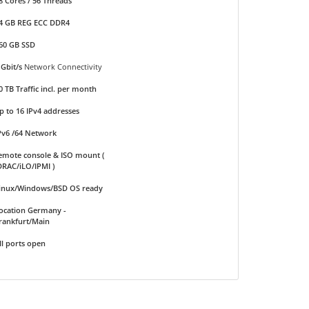
8 Cores / 56 Threads
4 GB REG ECC DDR4
60 GB SSD
 Gbit/s
Network Connectivity
0 TB Traffic incl. per month
p to 16 IPv4 addresses
Pv6 /64 Network
emote console & ISO mount (
DRAC/iLO/IPMI )
inux/Windows/BSD OS ready
ocation Germany -
rankfurt/Main
ll ports open