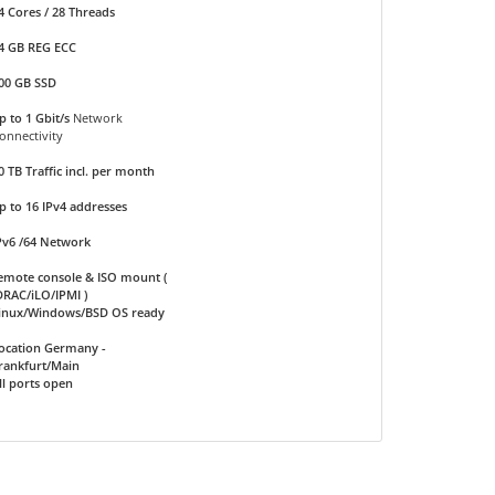
4 Cores / 28 Threads
4 GB REG ECC
00 GB SSD
p to 1 Gbit/s
Network
onnectivity
0 TB Traffic incl. per month
p to 16 IPv4 addresses
Pv6 /64 Network
emote console & ISO mount (
DRAC/iLO/IPMI )
inux/Windows/BSD OS ready
ocation Germany -
rankfurt/Main
ll ports open