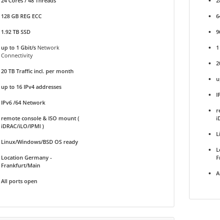
24 Cores / 48 Threads
2
128 GB REG ECC
6
1.92 TB SSD
9
up to 1 Gbit/s
Network
1
Connectivity
2
20 TB Traffic incl. per month
u
up to 16 IPv4 addresses
I
IPv6 /64 Network
r
remote console & ISO mount (
i
iDRAC/iLO/IPMI )
L
Linux/Windows/BSD OS ready
L
Location Germany -
F
Frankfurt/Main
A
All ports open