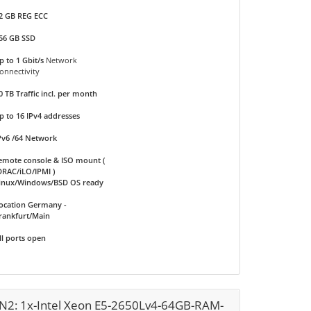
2 GB REG ECC
56 GB SSD
p to 1 Gbit/s
Network
onnectivity
0 TB Traffic incl. per month
p to 16 IPv4 addresses
Pv6 /64 Network
emote console & ISO mount (
DRAC/iLO/IPMI )
inux/Windows/BSD OS ready
ocation Germany -
rankfurt/Main
ll ports open
N2: 1x-Intel Xeon E5-2650Lv4-64GB-RAM-