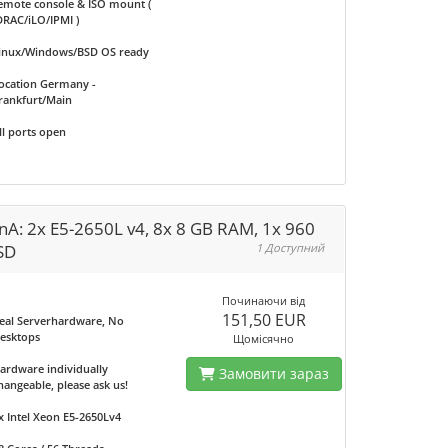
emote console & ISO mount (
DRAC/iLO/IPMI )
inux/Windows/BSD OS ready
ocation Germany -
rankfurt/Main
ll ports open
nA: 2x E5-2650L v4, 8x 8 GB RAM, 1x 960
SD
1 Доступний
Починаючи від
151,50 EUR
eal Serverhardware, No
esktops
Щомісячно
ardware individually
Замовити зараз
hangeable, please ask us!
x Intel Xeon E5-2650Lv4