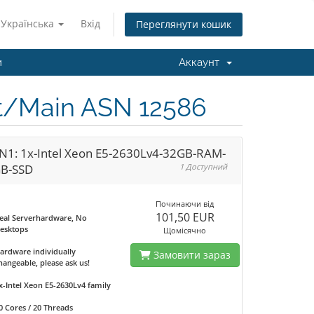
Українська
Вхід
Переглянути кошик
и
Аккаунт
rt/Main ASN 12586
N1: 1x-Intel Xeon E5-2630Lv4-32GB-RAM-
B-SSD
1 Доступний
Починаючи від
101,50 EUR
eal Serverhardware, No
esktops
Щомісячно
ardware individually
Замовити зараз
hangeable, please ask us!
x-Intel Xeon E5-2630Lv4 family
0 Cores / 20 Threads