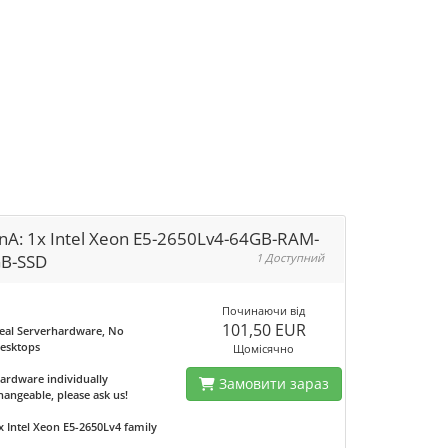
nA: 1x Intel Xeon E5-2650Lv4-64GB-RAM-
B-SSD
1 Доступний
Починаючи від
101,50 EUR
eal Serverhardware, No
esktops
Щомісячно
ardware individually
Замовити зараз
hangeable, please ask us!
x Intel Xeon E5-2650Lv4 family