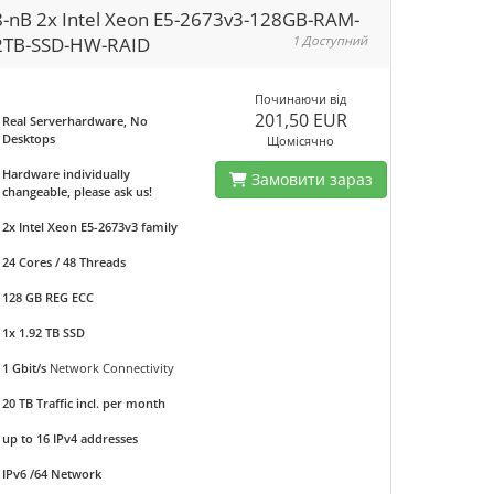
-nB 2x Intel Xeon E5-2673v3-128GB-RAM-
2TB-SSD-HW-RAID
1 Доступний
Починаючи від
201,50 EUR
Real Serverhardware, No
Desktops
Щомісячно
Hardware individually
Замовити зараз
changeable, please ask us!
2x Intel Xeon E5-2673v3 family
24 Cores / 48 Threads
128 GB REG ECC
1x 1.92 TB SSD
1 Gbit/s
Network Connectivity
20 TB Traffic incl. per month
up to 16 IPv4 addresses
IPv6 /64 Network