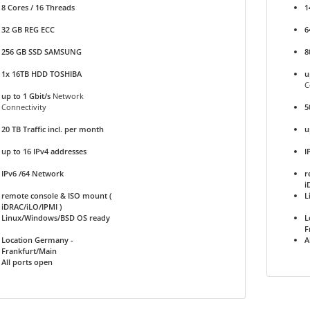
8 Cores / 16 Threads
1
32 GB REG ECC
6
256 GB SSD SAMSUNG
8
1x 16TB HDD TOSHIBA
u
C
up to 1 Gbit/s
Network
Connectivity
5
20 TB Traffic incl. per month
u
up to 16 IPv4 addresses
I
IPv6 /64 Network
r
i
remote console & ISO mount (
L
iDRAC/iLO/IPMI )
Linux/Windows/BSD OS ready
L
F
Location Germany -
A
Frankfurt/Main
All ports open