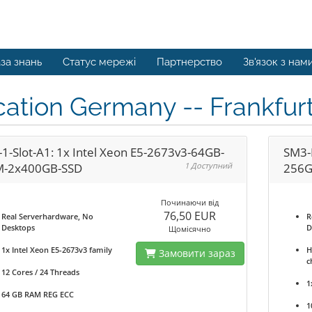
за знань
Статус мережі
Партнерство
Зв'язок з нам
cation Germany -- Frankfu
-1-Slot-A1: 1x Intel Xeon E5-2673v3-64GB-
SM3-
-2x400GB-SSD
1 Доступний
256G
Починаючи від
76,50 EUR
Real Serverhardware, No
R
Desktops
D
Щомісячно
1x Intel Xeon E5-2673v3 family
H
Замовити зараз
c
12 Cores / 24 Threads
1
64 GB RAM REG ECC
1