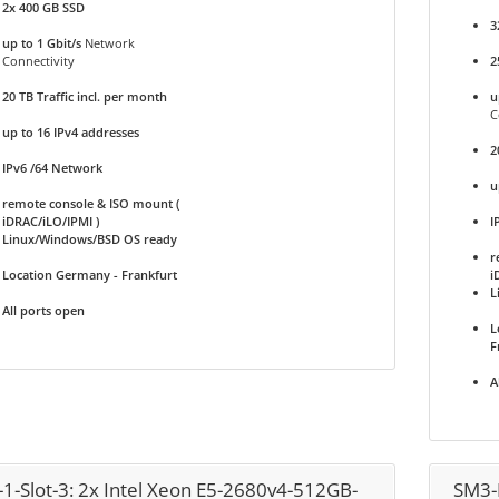
2x 400 GB SSD
3
up to 1 Gbit/s
Network
Connectivity
2
20 TB Traffic incl. per month
u
C
up to 16 IPv4 addresses
2
IPv6 /64 Network
u
remote console & ISO mount (
iDRAC/iLO/IPMI )
I
Linux/Windows/BSD OS ready
r
Location Germany - Frankfurt
i
L
All ports open
L
F
A
-1-Slot-3: 2x Intel Xeon E5-2680v4-512GB-
SM3-