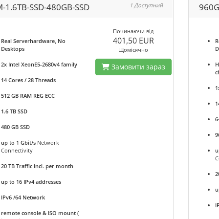
-1.6TB-SSD-480GB-SSD
1 Доступний
960G
Починаючи від
401,50 EUR
Real Serverhardware, No
R
Desktops
D
Щомісячно
2x Intel XeonE5-2680v4 family
H
Замовити зараз
c
14 Cores / 28 Threads
1
512 GB RAM REG ECC
1
1.6 TB SSD
6
480 GB SSD
9
up to 1 Gbit/s
Network
Connectivity
u
C
20 TB Traffic incl. per month
2
up to 16 IPv4 addresses
u
IPv6 /64 Network
I
remote console & ISO mount (