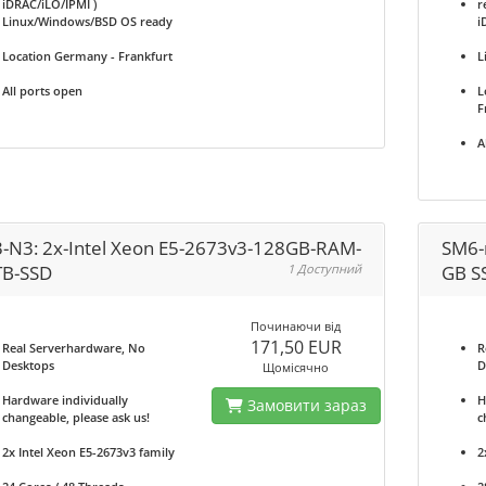
iDRAC/iLO/IPMI )
r
Linux/Windows/BSD OS ready
i
Location Germany - Frankfurt
L
All ports open
L
F
A
-N3: 2x-Intel Xeon E5-2673v3-128GB-RAM-
SM6-
TB-SSD
1 Доступний
GB S
Починаючи від
171,50 EUR
Real Serverhardware, No
R
Desktops
D
Щомісячно
Hardware individually
H
Замовити зараз
changeable, please ask us!
c
2x Intel Xeon E5-2673v3 family
2