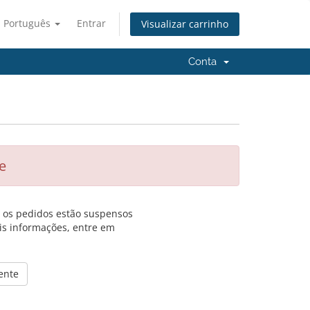
Português
Entrar
Visualizar carrinho
Conta
e
, os pedidos estão suspensos
is informações, entre em
ente