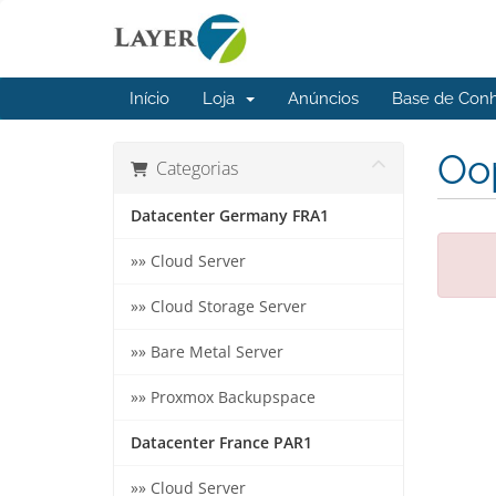
Início
Loja
Anúncios
Base de Con
Oop
Categorias
Datacenter Germany FRA1
»» Cloud Server
»» Cloud Storage Server
»» Bare Metal Server
»» Proxmox Backupspace
Datacenter France PAR1
»» Cloud Server