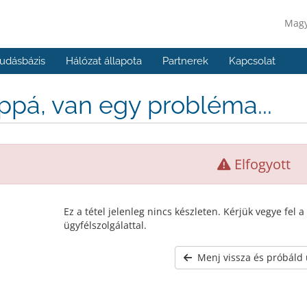
Mag
udásbázis
Hálózat állapota
Partnerek
Kapcsolat
pá, van egy probléma...
Elfogyott
Ez a tétel jelenleg nincs készleten. Kérjük vegye fel a
ügyfélszolgálattal.
Menj vissza és próbáld 