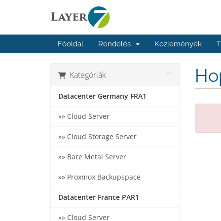
Főoldal
Rendelés
Közlemények
T
Hop
Kategóriák
Datacenter Germany FRA1
»» Cloud Server
»» Cloud Storage Server
»» Bare Metal Server
»» Proxmox Backupspace
Datacenter France PAR1
»» Cloud Server