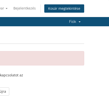
yar
Bejelentkezés
Kosár megtekintése
Fiók
 kapcsolatot az
újra