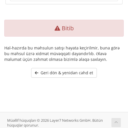
Bitib
Hal-hazırda bu məhsulun satışı həyata keçirilmir, buna görə
bu məhsul üzrə xidmət müvəqqəti dayandırlıb. Əlavə
məlumat üçün zəhmət olmasa bizimlə əlaqə saxlayın.
Geri dön & yenidən cəhd et
Müəllif hüquqları © 2026 Layer7 Networks GmbH. Bütün
hüquqlar qorunur.