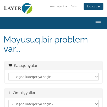
Azerbaijani
Giriş
Səbətə bax
Naviq
Məyusuq,bir problem
var...
Kateqoriyalar
Əməliyyatlar