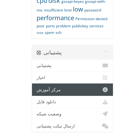
cpu
disk
gssapi-keyex
gssapi-with-
low
mic
insufficient
limit
password
performance
Permission denied
poor
ports
problem
publickey
services
spam
ssh
slow
پشتیبانی
پشتیبانی
اخبار
مرکز آموزش
دانلود فایل
وضعیت شبکه
ارسال تیکت پشتیبانی