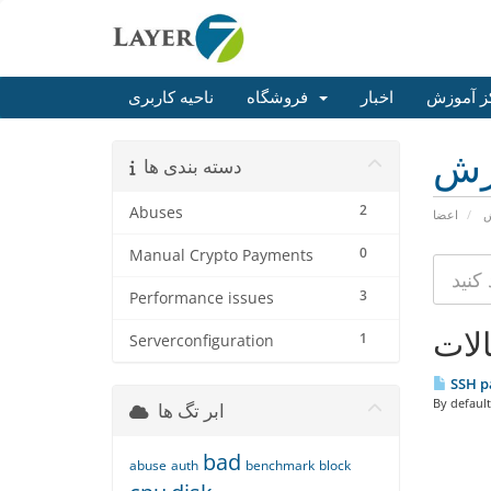
ز آموزش
اخبار
فروشگاه
ناحیه کاربری
زش
دسته بندی ها
2
Abuses
ش
اعضا
0
Manual Crypto Payments
3
Performance issues
لات
1
Serverconfiguration
SSH pa
By default
ابر تگ ها
bad
abuse
auth
benchmark
block